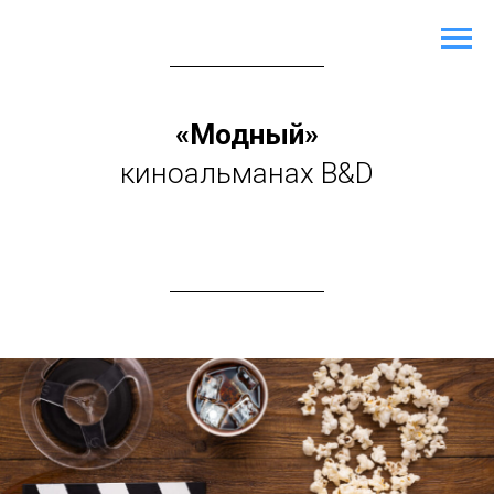
«Модный»
киноальманах B&D