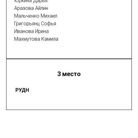
Юркина Дарья
Аразова Айлин
Мальченко Михаил
Григорьянц Софья
Иванова Ирина
Махмутова Камила
3 место
РУДН