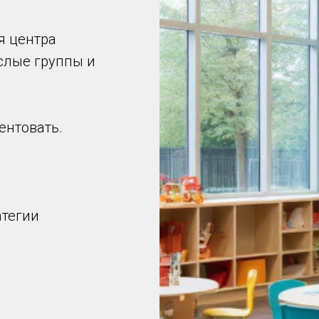
я центра
ослые группы и
ентовать.
атегии