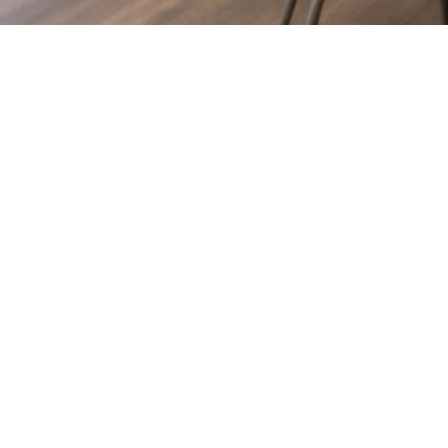
2 место
5 — лидер
5
-25