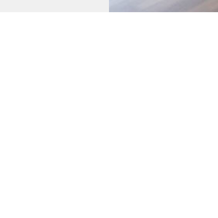
Иващенко Алиса МК-2
Живкович Никита МК-2
Позднякова Диана ОБМ
Козлова Ксения МК-25