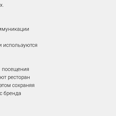
х.
оммуникации
и используются
и посещения
ают ресторан
 этом сохраняя
ус бренда