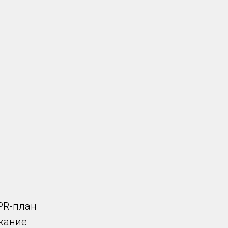
PR-план
ржание