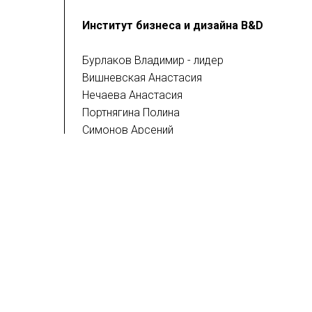
Институт бизнеса и дизайна B&D
Бурлаков Владимир - лидер
Вишневская Анастасия
Нечаева Анастасия
Портнягина Полина
Симонов Арсений
Боброва Лидия
Календарь