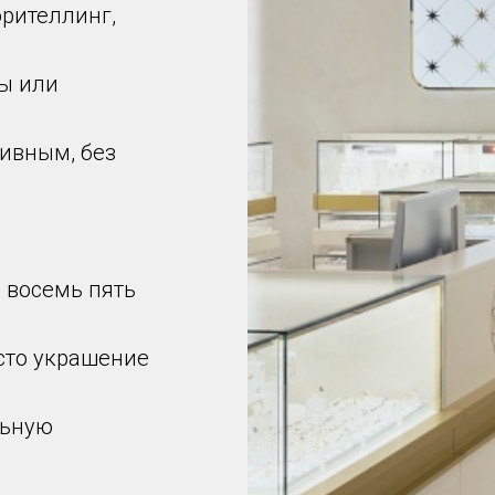
орителлинг,
вы или
ивным, без
ь восемь пять
осто украшение
льную